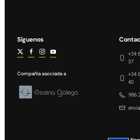
Síguenos
Conta
+34 
37
Compañía asociada a
+34 
40
986 
envia