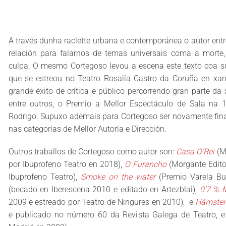
A través dunha raclette urbana e contemporánea o autor ent
relación para falarnos de temas universais coma a morte,
culpa. O mesmo Cortegoso levou a escena este texto coa s
que se estreou no Teatro Rosalía Castro da Coruña en xan
grande éxito de crítica e público percorrendo gran parte da
entre outros, o Premio a Mellor Espectáculo de Sala na 
Rodrigo. Supuxo ademais para Cortegoso ser novamente fina
nas categorías de Mellor Autoría e Dirección.
Outros traballos de Cortegoso como autor son:
Casa O'Rei
(M
por Ibuprofeno Teatro en 2018),
O Furancho
(Morgante Edito
Ibuprofeno Teatro),
Smoke on the water
(Premio Varela B
(becado en Iberescena 2010 e editado en Artezblai),
0'7 %
2009 e estreado por Teatro de Ningures en 2010), e
Hámster
e publicado no número 60 da Revista Galega de Teatro, e