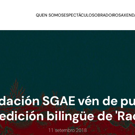
QUEN SOMOS
ESPECTÁCULOS
OBRADOIROS
AXEND
dación SGAE vén de pu
edición bilingüe de 'Rac
11 setembro 2018