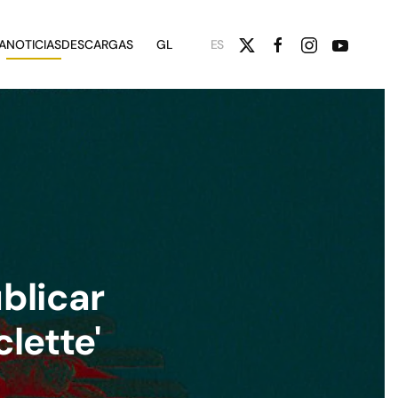
A
NOTICIAS
DESCARGAS
GL
ES
blicar
lette'