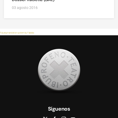
03 agosto 2016
FaLang translation system by Faboba
Síguenos