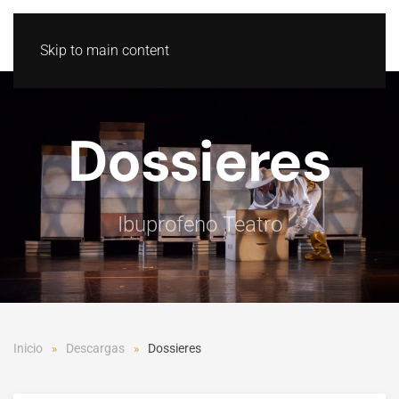
GL
ES
Skip to main content
Dossieres
Ibuprofeno Teatro
Inicio
Descargas
Dossieres