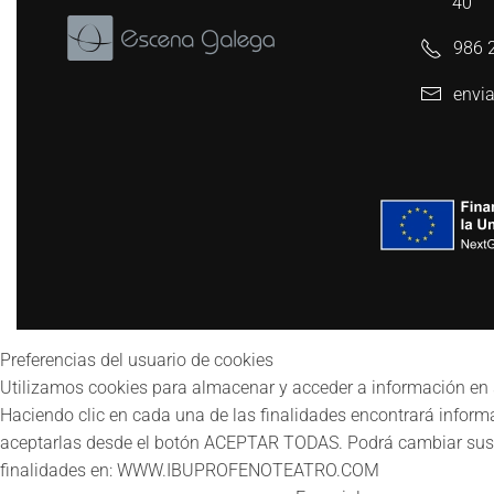
40
986 
envia
Preferencias del usuario de cookies
Utilizamos cookies para almacenar y acceder a información en s
Haciendo clic en cada una de las finalidades encontrará infor
aceptarlas desde el botón ACEPTAR TODAS. Podrá cambiar sus p
finalidades en: WWW.IBUPROFENOTEATRO.COM