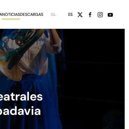
A
NOTICIAS
DESCARGAS
GL
ES
eatrales
ibadavia