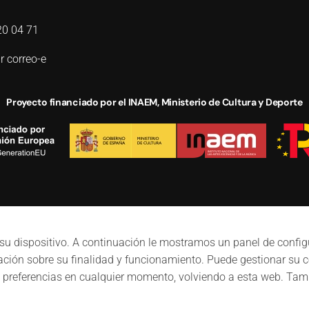
20 04 71
r correo-e
Proyecto financiado por el INAEM, Ministerio de Cultura y Deporte
u dispositivo. A continuación le mostramos un panel de configur
mación sobre su finalidad y funcionamiento. Puede gestionar su
referencias en cualquier momento, volviendo a esta web. Tambi