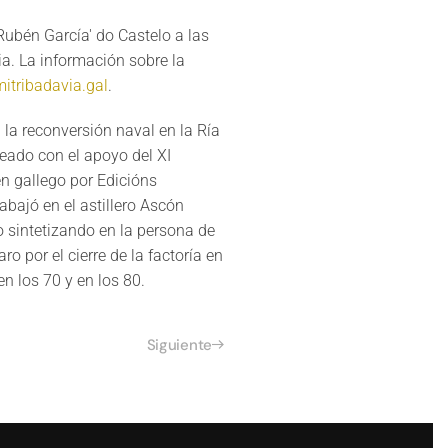
'Rubén García' do Castelo a las
a. La información sobre la
tribadavia.gal
.
 la reconversión naval en la Ría
reado con el apoyo del XI
n gallego por Edicións
rabajó en el astillero Ascón
o sintetizando en la persona de
o por el cierre de la factoría en
en los 70 y en los 80.
Siguiente