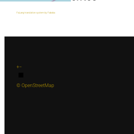
FaLang translation system by Faboba
+
−
© OpenStreetMap