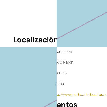
Localización
Calle
Holanda s/n
Ciudad
15570 Narón
Provincia
A Coruña
País
España
Url
https://www.padroadodecultura.
Próximos eventos