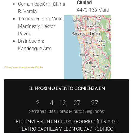
Ciudad
Comunicación: Fátima
4470-136 Maia
R. Varela
Técnica en gira: Violeta
Provincia
Martínez y Héctor
Porto
Pazos
Distribución:
País
Kandengue Arts
Portugal
+
−
FaLang translation system by Faboba
© OpenStreetMap
EL PRÓXIMO EVENTO COMIENZA EN
2
4
12
27
26
Semanas
Días
Horas
Minutos
Segundos
RECONVERSIÓN EN CIUDAD RODRIGO [FERIA DE
TEATRO CASTILLA Y LEÓN CIUDAD RODRIGO]