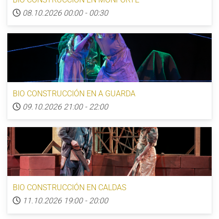
08.10.2026
00:00
-
00:30
BIO CONSTRUCCIÓN EN A GUARDA
09.10.2026
21:00
-
22:00
BIO CONSTRUCCIÓN EN CALDAS
11.10.2026
19:00
-
20:00