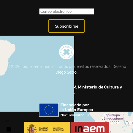
Subscribirse
©
2026
Ibuprofeno Teatro. Todos os dereitos reservados. Deseño
Diego Seixo
.
Proyecto financiado por el INAEM, Ministerio de Cultura y
Deporte
30
+
−