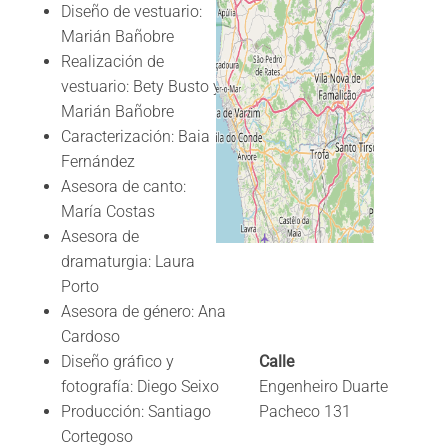
Maia,
Diseño de vestuario:
Portugal
Marián Bañobre
Realización de
vestuario: Bety Busto y
Mapa
Marián Bañobre
Directions
Caracterización: Baia
Fernández
Asesora de canto:
María Costas
Asesora de
dramaturgia: Laura
Porto
Asesora de género: Ana
Cardoso
Diseño gráfico y
Calle
fotografía: Diego Seixo
Engenheiro Duarte
Producción: Santiago
Pacheco 131
Cortegoso