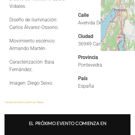
Vidales.
Calle
Diseño de iluminación:
Avenida De Lugo 27
Carlos Álvarez-Ossorio.
Ciudad
Movimiento escénico:
36949 Cangas
Armando Martén.
Provincia
Caracterización: Baia
Pontevedra
Fernández.
País
Imagen: Diego Seixo.
España
FaLang translation system by Faboba
EL PRÓXIMO EVENTO COMIENZA EN