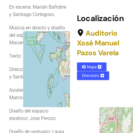
En escena: Marián Bañobre
y Santiago Cortegoso.
Localización
Música en directo y diseño
Auditorio
del espacio sonoro:
Xosé Manuel
Macarena Montesinos.
Pazos Varela
Texto: Santiago Cortegoso.
Mapa
Dirección: Marián Bañobre
Directions
y Santiago Cortegoso.
Asistencia de dirección:
Marcos PTT.
Diseño del espacio
escénico: Jose Perozo.
Diseño de vestuario: Laura