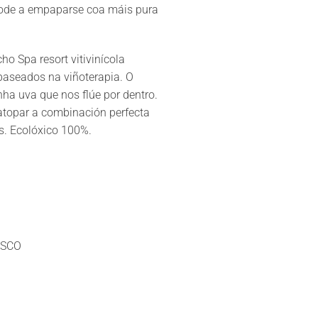
ode a empaparse coa máis pura
o Spa resort vitivinícola
baseados na viñoterapia. O
ha uva que nos flúe por dentro.
topar a combinación perfecta
os. Ecolóxico 100%.
ISCO