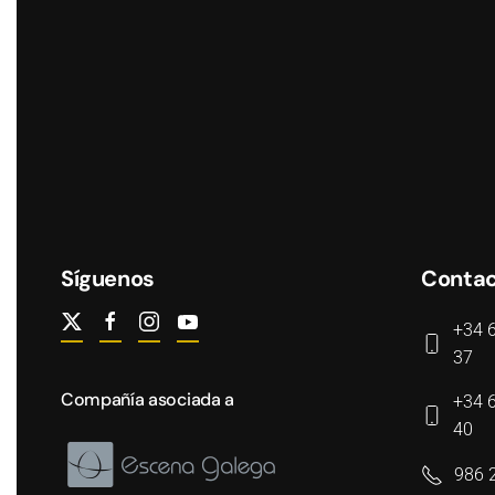
Síguenos
Conta
+34 
37
Compañía asociada a
+34 
40
986 