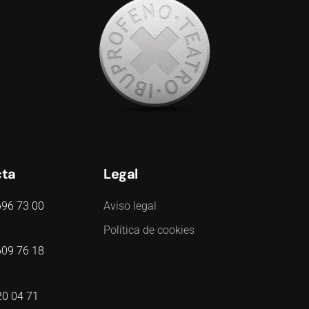
cta
Legal
696 73 00
Aviso legal
Política de cookies
609 76 18
20 04 71