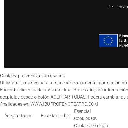
envia
Cookies: preferencias do usuario
Utilizamos cookies para almacenar e acceder a información no 
Facendo clic en cada unha das finalidades atopará información
aceptalas desde o botón ACEPTAR TODAS. Poderá cambiar as sú
finalidades en: WWW.IBUPROFENOTEATRO.COM
Esencial
Aceptar todas
Rexeitar todas
Cookies CK
Cookie de sesión