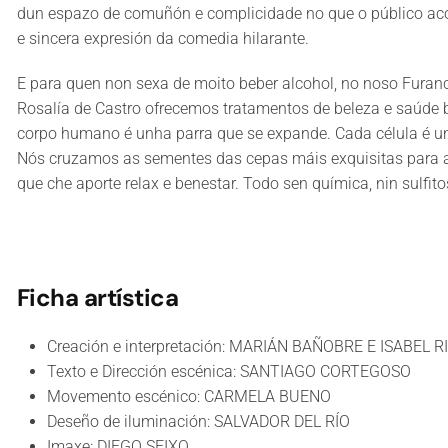
dun espazo de comuñón e complicidade no que o público ac
e sincera expresión da comedia hilarante.
E para quen non sexa de moito beber alcohol, no noso Furanch
Rosalía de Castro ofrecemos tratamentos de beleza e saúde 
corpo humano é unha parra que se expande. Cada célula é un
Nós cruzamos as sementes das cepas máis exquisitas para a
que che aporte relax e benestar. Todo sen química, nin sulfit
Ficha artística
Creación e interpretación: MARIÁN BAÑOBRE E ISABEL R
Texto e Dirección escénica: SANTIAGO CORTEGOSO
Movemento escénico: CARMELA BUENO
Deseño de iluminación: SALVADOR DEL RÍO
Imaxe: DIEGO SEIXO