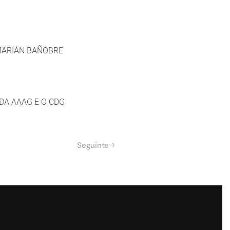
 MARIÁN BAÑOBRE
DA AAAG E O CDG
Seguinte