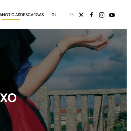
A
NOTICIAS
DESCARGAS
GL
ES
NXO