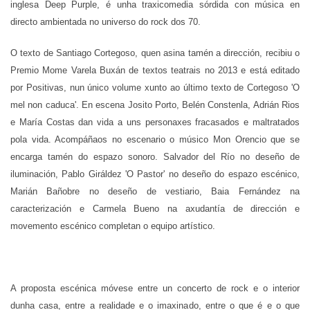
inglesa Deep Purple, é unha traxicomedia sórdida con música en
directo ambientada no universo do rock dos 70.
O texto de Santiago Cortegoso, quen asina tamén a dirección, recibiu o
Premio Mome Varela Buxán de textos teatrais no 2013 e está editado
por Positivas, nun único volume xunto ao último texto de Cortegoso 'O
mel non caduca'. En escena Josito Porto, Belén Constenla, Adrián Rios
e María Costas dan vida a uns personaxes fracasados e maltratados
pola vida. Acompáñaos no escenario o músico Mon Orencio que se
encarga tamén do espazo sonoro. Salvador del Río no deseño de
iluminación, Pablo Giráldez 'O Pastor' no deseño do espazo escénico,
Marián Bañobre no deseño de vestiario, Baia Fernández na
caracterización e Carmela Bueno na axudantía de dirección e
movemento escénico completan o equipo artístico.
A proposta escénica móvese entre un concerto de rock e o interior
dunha casa, entre a realidade e o imaxinado, entre o que é e o que