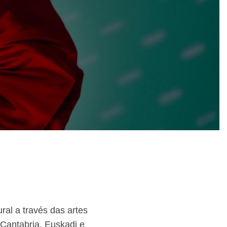
ral a través das artes
 Cantabria, Euskadi e