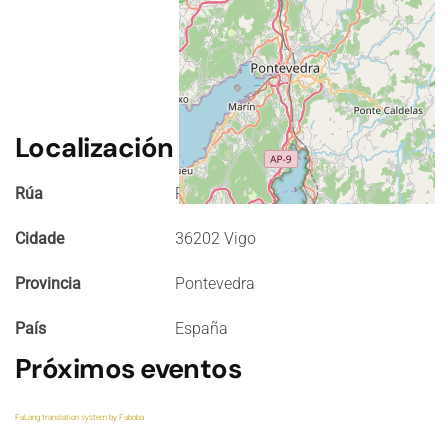
Localización
Rúa
Praza do Rei 1
Cidade
36202 Vigo
Provincia
Pontevedra
País
España
Próximos eventos
FaLang translation system by Faboba