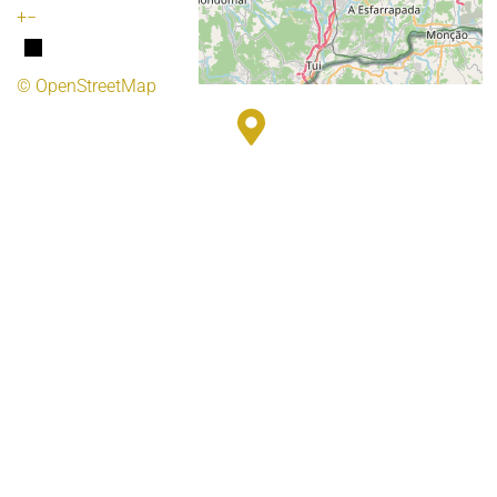
+
−
© OpenStreetMap