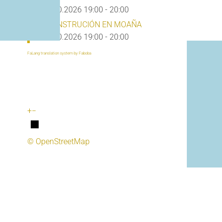
18.10.2026
19:00
-
20:00
BIO CONSTRUCIÓN EN MOAÑA
18.10.2026
19:00
-
20:00
FaLang translation system by Faboba
+
−
© OpenStreetMap