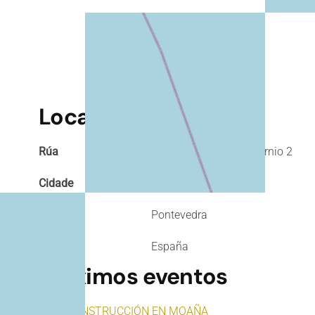
Localización
Rúa
Rúa da Fonte do Unicornio 2
Cidade
36959 Moaña
Provincia
Pontevedra
País
España
Próximos eventos
BIO CONSTRUCCIÓN EN MOAÑA