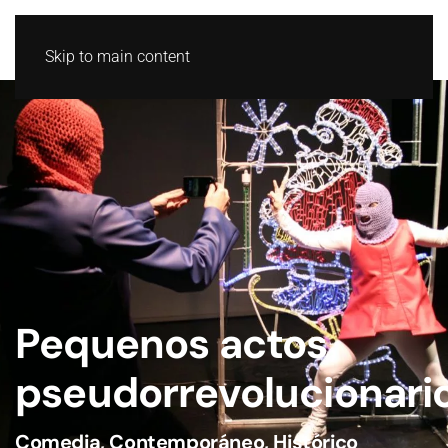
GL
ES
Skip to main content
Pequenos actos
pseudorrevolucionari
Comedia
,
Contemporáneo
,
Histórico