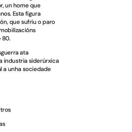
or, un home que
nos. Esta figura
ón, que sufriu o paro
 mobilizacións
 80.
guerra ata
 industria siderúrxica
al a unha sociedade
utros
as