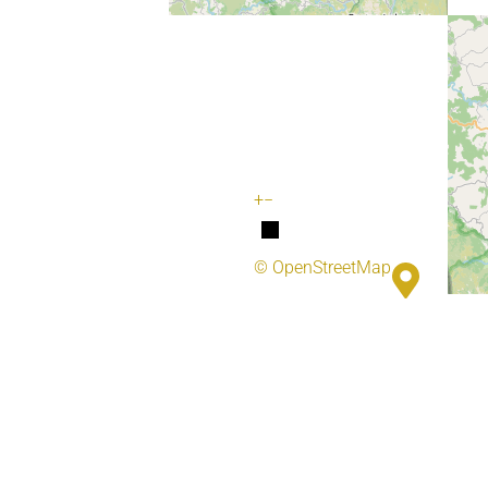
+
−
© OpenStreetMap