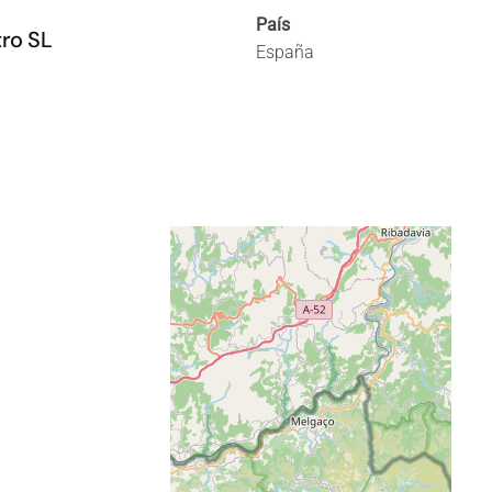
País
ro SL
España