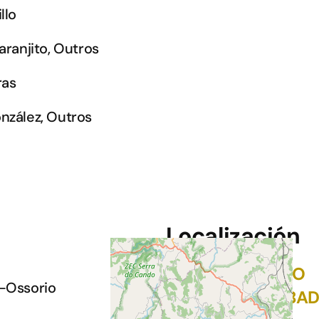
llo
aranjito, Outros
ras
onzález, Outros
Localización
AUDITORIO DO
z-Ossorio
CASTELO DE RIBA