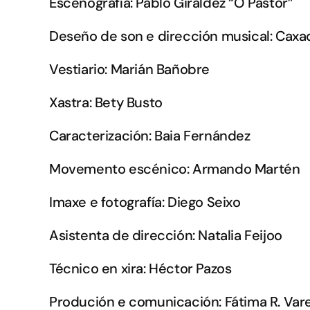
Escenografía:
Pablo Giráldez “O Pastor”
Deseño de son e dirección musical:
Caxa
Vestiario:
Marián Bañobre
Xastra:
Bety Busto
Caracterización:
Baia Fernández
Movemento escénico:
Armando Martén
Imaxe e fotografía:
Diego Seixo
Asistenta de dirección:
Natalia Feijoo
Técnico en xira:
Héctor Pazos
Produción e comunicación:
Fátima R. Var