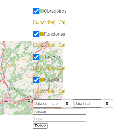
Obradoiros
[Subscribe]
[iCal]
Funciones
[Subscribe]
[iCal]
Talleres
[Subscribe]
[iCal]
Funcións
[Subscribe]
[iCal]
Data de Início
Data final
Buscar
Lugar