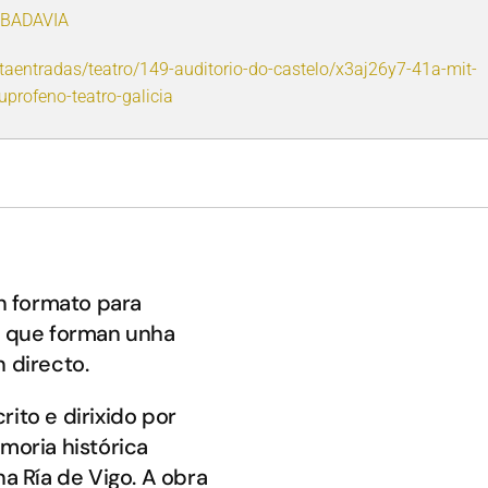
IBADAVIA
taentradas/teatro/149-auditorio-do-castelo/x3aj26y7-41a-mit-
profeno-teatro-galicia
 formato para
s que forman unha
 directo.
rito e dirixido por
moria histórica
a Ría de Vigo. A obra