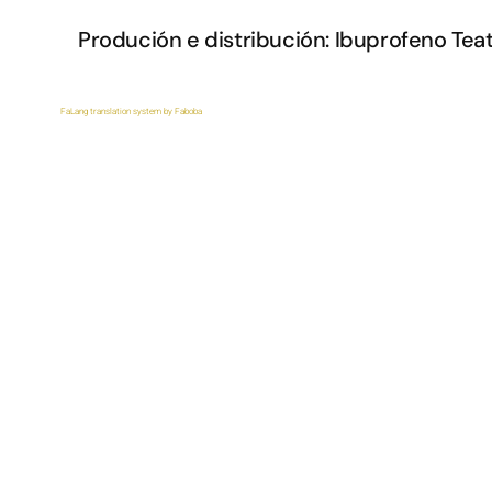
Produción e distribución:
Ibuprofeno Teat
FaLang translation system by Faboba