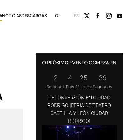
A
NOTICIAS
DESCARGAS
GL
ES
O PRÓXIMO EVENTO COMEZA EN
2
4
25
35
Semanas
Dias
Minutos
Segundos
A
RECONVERSIÓN EN CIUDAD
RODRIGO [FERIA DE TEATRO
CASTILLA Y LEÓN CIUDAD
RODRIGO]