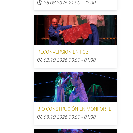
26.08.2026
21:00
-
22:00
RECONVERSIÓN EN FOZ
02.10.2026
00:00
-
01:00
BIO CONSTRUCIÓN EN MONFORTE
08.10.2026
00:00
-
01:00