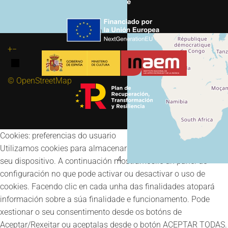
e Deporte
30
+
−
© OpenStreetMap
Cookies: preferencias do usuario
Utilizamos cookies para almacenar e acceder a información no
4
seu dispositivo. A continuación mostrámoslle un panel de
configuración no que pode activar ou desactivar o uso de
cookies. Facendo clic en cada unha das finalidades atopará
información sobre a súa finalidade e funcionamento. Pode
xestionar o seu consentimento desde os botóns de
Aceptar/Rexeitar ou aceptalas desde o botón ACEPTAR TODAS.