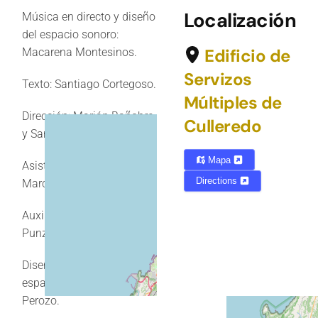
Localización
Música en directo y diseño
del espacio sonoro:
Edificio de
Macarena Montesinos.
Servizos
Texto: Santiago Cortegoso.
Múltiples de
Dirección: Marián Bañobre
Culleredo
y Santiago Cortegoso.
Mapa
Asistencia de dirección:
Directions
Marcos PTT.
Auxiliar de dirección: Gloria
Punzano.
Diseño y realización del
espacio escénico: Jose
Perozo.