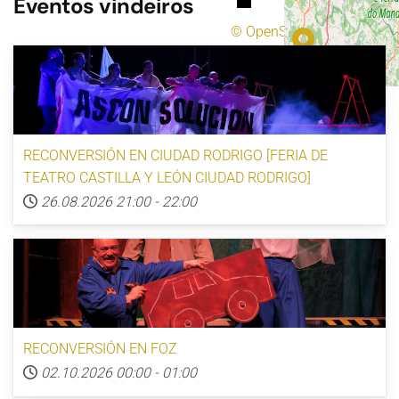
Eventos vindeiros
© OpenStreetMap
RECONVERSIÓN EN CIUDAD RODRIGO [FERIA DE
TEATRO CASTILLA Y LEÓN CIUDAD RODRIGO]
26.08.2026
21:00
-
22:00
RECONVERSIÓN EN FOZ
02.10.2026
00:00
-
01:00