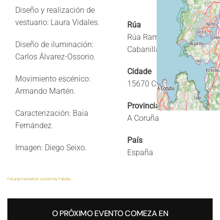
Diseño y realización de
vestuario: Laura Vidales.
Rúa
Rúa Ramón
Diseño de iluminación:
Cabanillas 14
Carlos Álvarez-Ossorio.
Cidade
Movimiento escénico:
15670 Culleredo
Armando Martén.
Provincia
Caracterización: Baia
A Coruña
Fernández.
País
Imagen: Diego Seixo.
España
FaLang translation system by Faboba
O PRÓXIMO EVENTO COMEZA EN